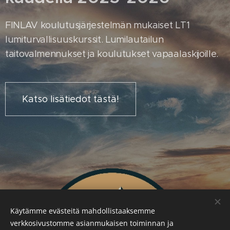
FINLAV koulutusjärjestelmän mukaiset LT1
lumiturvallisuuskurssit. Lumilautailun
taitovalmennukset ja koulutukset vapaalaskijoille.
Katso lisätiedot tästä!
Käytämme evästeitä mahdollistaaksemme
verkkosivustomme asianmukaisen toiminnan ja